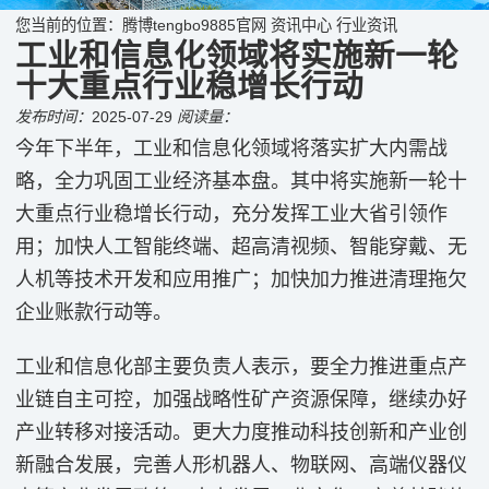
您当前的位置：
腾博tengbo9885官网
资讯中心
行业资讯
工业和信息化领域将实施新一轮
十大重点行业稳增长行动
发布时间：
2025-07-29
阅读量：
今年下半年，工业和信息化领域将落实扩大内需战
略，全力巩固工业经济基本盘。其中将实施新一轮十
大重点行业稳增长行动，充分发挥工业大省引领作
用；加快人工智能终端、超高清视频、智能穿戴、无
人机等技术开发和应用推广；加快加力推进清理拖欠
企业账款行动等。
工业和信息化部主要负责人表示，要全力推进重点产
业链自主可控，加强战略性矿产资源保障，继续办好
产业转移对接活动。更大力度推动科技创新和产业创
新融合发展，完善人形机器人、物联网、高端仪器仪